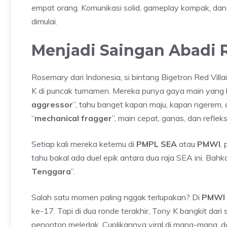
empat orang. Komunikasi solid, gameplay kompak, dan k
dimulai.
Menjadi Saingan Abadi 
Rosemary dari Indonesia, si bintang Bigetron Red Villa
K di puncak turnamen. Mereka punya gaya main yang 
aggressor
”, tahu banget kapan maju, kapan ngerem, 
“
mechanical fragger
”, main cepat, ganas, dan refle
Setiap kali mereka ketemu di
PMPL SEA
atau
PMWI
,
tahu bakal ada duel epik antara dua raja SEA ini. Ba
Tenggara
”.
Salah satu momen paling nggak terlupakan? Di
PMWI 
ke-17. Tapi di dua ronde terakhir, Tony K bangkit dari
penonton meledak. Cuplikannya viral di mana-mana, 