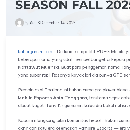
SEASON FALL 202
By
Yudi S
December 14, 2025
kabargamer.com
– Di dunia kompetitif PUBG Mobile ya
beberapa nama yang udah nempel banget di kepala pe
Nattawut Muensa
. Buat para penggemar, nama TonyK 
yang super rapi. Rasanya kayak jari dia punya GPS sen
Pemain asal Thailand ini bukan cuma pro player biasa 
Mobile Esports Asia Tenggara
, terutama sejak ga
dibuat kaget. Tony K ngumumin kalau dia bakal
rehat 
Kabar ini langsung bikin komunitas heboh. Bukan cuma
akhir dari satu era keemasan Vampire Esports — era 