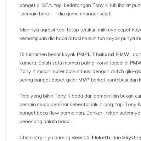
banget di SEA, tapi kedatangan Tony K tuh ibarat puzz
“pemain baru” — dia game changer sejati.
Mainnya agresif tapi tetap terukur, mikirnya cepat kay
kemampuan dia baca rotasi musuh tuh kayak punya ins
Di turnamen besar kayak
PMPL Thailand
,
PMWI
, da
kamera. Salah satu momen paling ikonik terjadi di
PMW
Tony K malah muter balik situasi dengan clutch gila-g
sering banget dapet gelar
MVP
berkat kontribusi dan k
Tapi yang bikin Tony K beda dari pemain lain bukan c
pemain muda bersinar sebentar lalu hilang, tapi Tony K 
banget baca flow permainan. Bahkan, rekan setimnya 
penenang dalam badai.
Chemistry-nya bareng
Beer11
,
Fluketh
, dan
SkyOnl