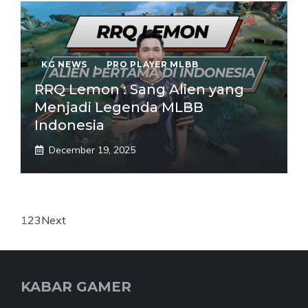
KG NEWS
,
PRO PLAYER MLBB
RRQ Lemon : Sang Alien yang
Menjadi Legenda MLBB
Indonesia
December 19, 2025
1
2
3
Next
KABAR GAMER