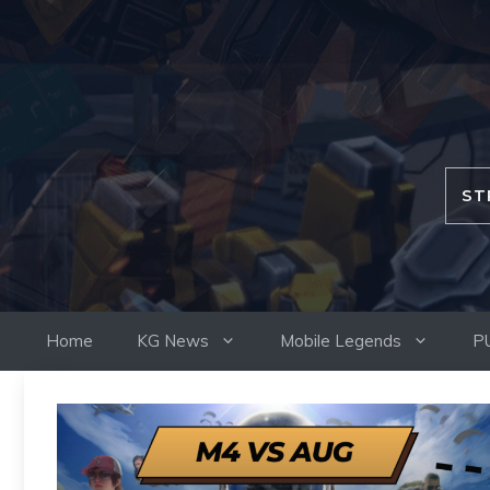
Skip
to
content
ST
Home
KG News
Mobile Legends
P