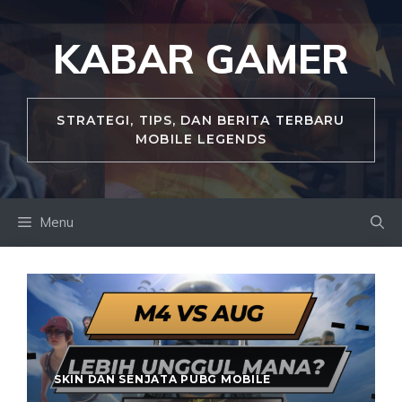
Skip
to
KABAR GAMER
content
STRATEGI, TIPS, DAN BERITA TERBARU
MOBILE LEGENDS
Menu
SKIN DAN SENJATA PUBG MOBILE