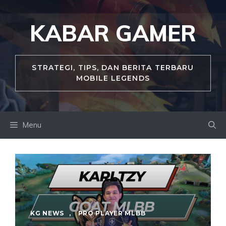
Skip
to
KABAR GAMER
content
STRATEGI, TIPS, DAN BERITA TERBARU
MOBILE LEGENDS
Menu
KG NEWS
,
PRO PLAYER MLBB