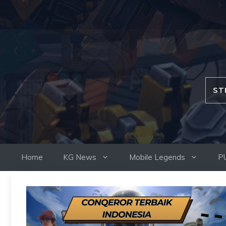
Skip
to
content
ST
Home
KG News
Mobile Legends
P