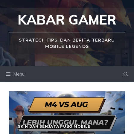
Skip
to
KABAR GAMER
content
STRATEGI, TIPS, DAN BERITA TERBARU
MOBILE LEGENDS
Menu
SKIN DAN SENJATA PUBG MOBILE